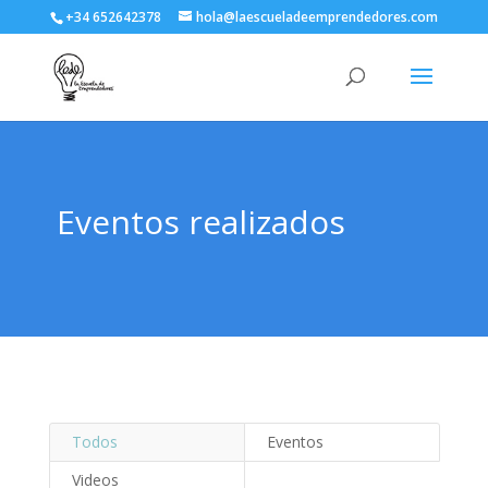
+34 652642378
hola@laescueladeemprendedores.com
Eventos realizados
Todos
Eventos
Videos