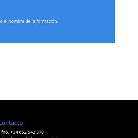
do el nombre de la formación.
Contacto
Tfno. +34 652 642 378