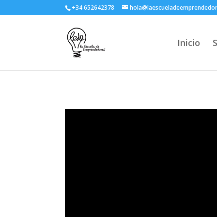
+34 652642378
hola@laescueladeemprendedo
Inicio