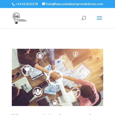
+34 652642378
hola@laescueladeemprendedores.com