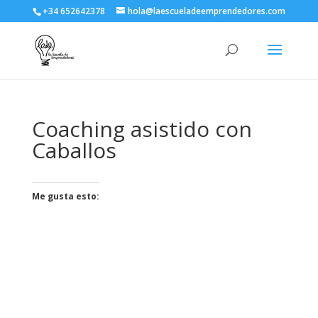
+34 652642378
hola@laescueladeemprendedores.com
Coaching asistido con
Caballos
Me gusta esto: