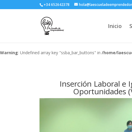
+34 652642378
hola@laescueladeemprendedo
Inicio
Warning
: Undefined array key "ssba_bar_buttons" in
/home/laescue
Inserción Laboral e 
Oportunidades (V