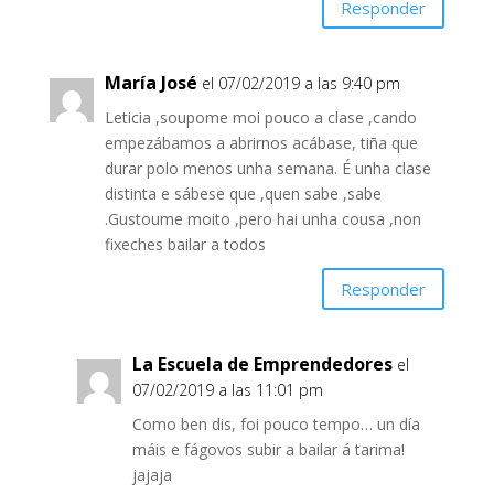
Responder
María José
el 07/02/2019 a las 9:40 pm
Leticia ,soupome moi pouco a clase ,cando
empezábamos a abrirnos acábase, tiña que
durar polo menos unha semana. É unha clase
distinta e sábese que ,quen sabe ,sabe
.Gustoume moito ,pero hai unha cousa ,non
fixeches bailar a todos
Responder
La Escuela de Emprendedores
el
07/02/2019 a las 11:01 pm
Como ben dis, foi pouco tempo… un día
máis e fágovos subir a bailar á tarima!
jajaja