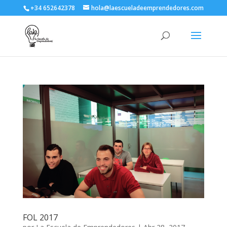
+34 652642378
hola@laescueladeemprendedores.com
FOL 2017