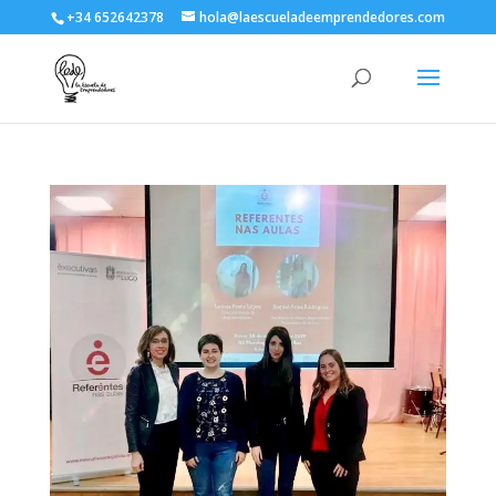
+34 652642378
hola@laescueladeemprendedores.com