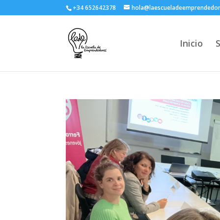
+34 652642378
hola@laescueladeemprendedo
Inicio