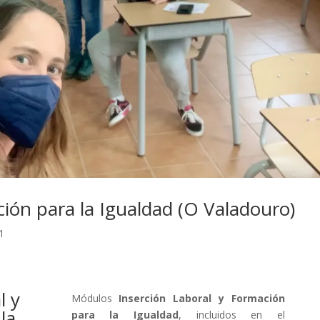
ción para la Igualdad (O Valadouro)
1
l y
Módulos
Inserción Laboral y Formación
la
para la Igualdad
, incluidos en el