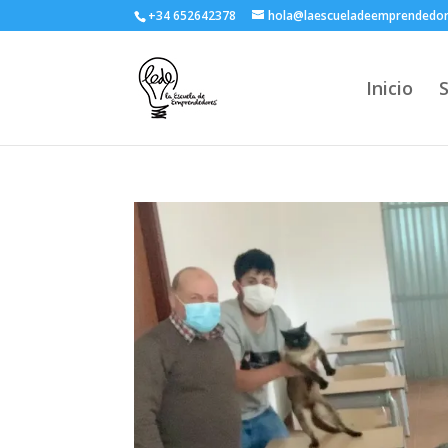
+34 652642378
hola@laescueladeemprendedo
Inicio