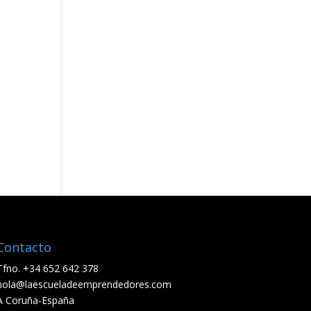
Contacto
Tfno. +34 652 642 378
hola@laescueladeemprendedores.com
A Coruña-España