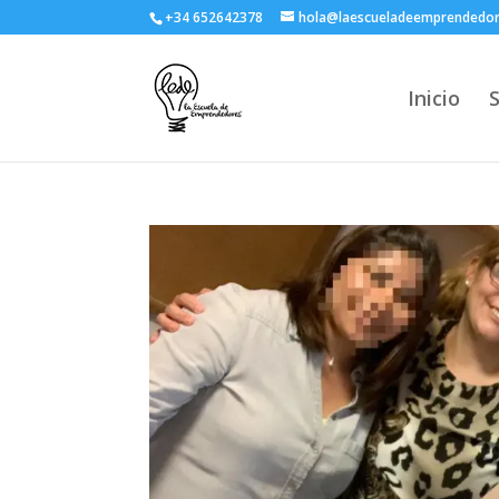
+34 652642378
hola@laescueladeemprendedo
Inicio