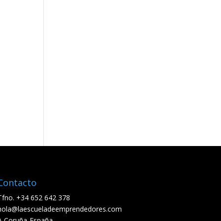
Contacto
Tfno. +34 652 642 378
hola@laescueladeemprendedores.com
A Coruña-España