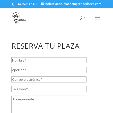
+34 652642378
hola@laescueladeemprendedores.com
RESERVA TU PLAZA