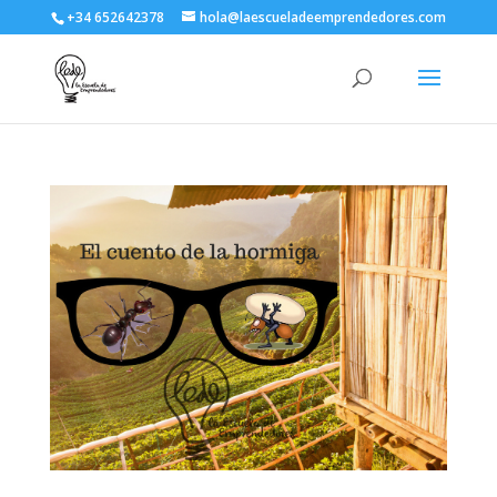
+34 652642378
hola@laescueladeemprendedores.com