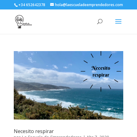
+34 652642378
hola@laescueladeemprendedores.com
Necesito respirar