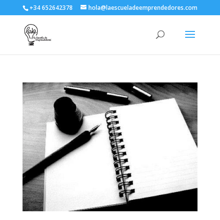
+34 652642378
hola@laescueladeemprendedores.com