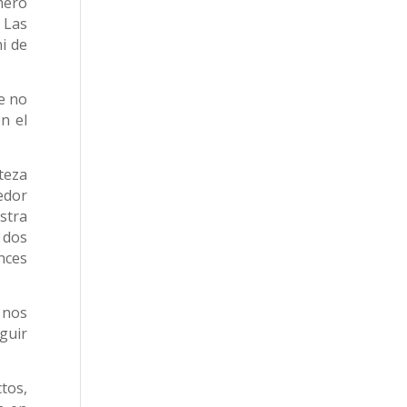
mero
 Las
i de
e no
n el
teza
edor
stra
 dos
nces
 nos
guir
tos,