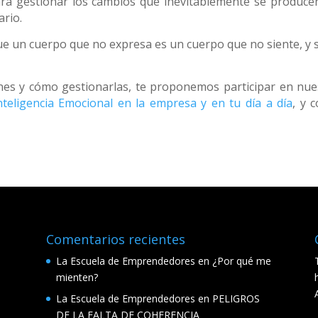
para gestionar los cambios que inevitablemente se produce
ario.
ue un cuerpo que no expresa es un cuerpo que no siente, y s
nes y cómo gestionarlas, te proponemos participar en nue
nteligencia Emocional en la empresa y en tu día a día
, y 
Comentarios recientes
La Escuela de Emprendedores
en
¿Por qué me
mienten?
La Escuela de Emprendedores
en
PELIGROS
DE LA FALTA DE COHERENCIA