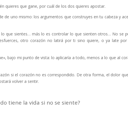
ién quieres que gane, por cuál de los dos quieres apostar.
de de uno mismo: los argumentos que construyes en tu cabeza y ac
ar lo que sientes… más lo es controlar lo que sienten otros… No se 
sfuerces, otro corazón no latirá por ti sino quiere, o ya late por
ue», bajo mi punto de vista: lo aplicaría a todo, menos a lo que al co
 razón si el corazón no es correspondido. De otra forma, el dolor qu
tará volver a sentir.
o tiene la vida si no se siente?