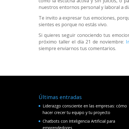
como la escucha activa y sin juicios, o 
nuestros entornos personal y laboral a di
Te invito a expresar tus emociones, porq
sientes es porque no estás vivo.
Si quieres seguir conociendo tus emocio
próximo taller el día 21 de noviembre:
I
siempre enviarnos tus comentarios.
Últimas entradas
Liderazgo consciente en las empresas: cómo
hacer crecer tu equipo y tu proyecto
Chatbots con Inteligencia Artificial para
emprendedores