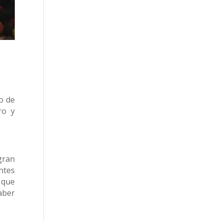
o de
ro y
gran
ntes
 que
aber