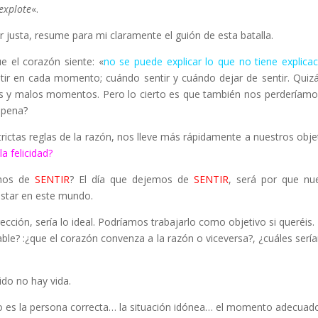
explote
«.
 justa, resume para mi claramente el guión de esta batalla.
e el corazón siente: «
no se puede explicar lo que no tiene explicac
ntir en cada momento; cuándo sentir y cuándo dejar de sentir. Quiz
 y malos momentos. Pero lo cierto es que también nos perderíamo
 pena?
rictas reglas de la razón, nos lleve más rápidamente a nuestros obje
a felicidad?
rnos de
SENTIR
? El día que dejemos de
SENTIR
, será por que nu
 estar en este mundo.
ción, sería lo ideal. Podríamos trabajarlo como objetivo si queréis.
e? :¿que el corazón convenza a la razón o viceversa?, ¿cuáles sería
ido no hay vida.
no es la persona correcta… la situación idónea… el momento adecua