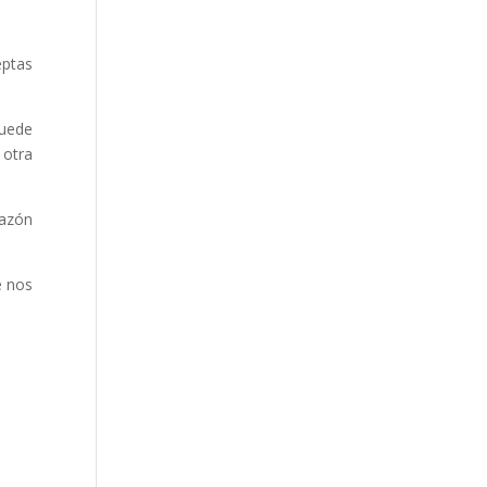
eptas
puede
 otra
razón
e nos