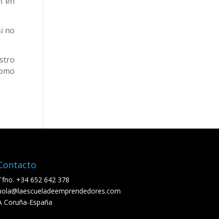
n en
i no
stro
como
Contacto
Tfno. +34 652 642 378
hola@laescueladeemprendedores.com
A Coruña-España