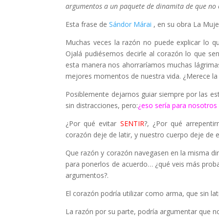
argumentos a un paquete de dinamita de que no 
Esta frase de
Sá
ndor Márai
, en su obra La Mujer
Muchas veces la razón no puede explicar lo qu
Ojalá pudiésemos decirle al corazón lo que se
esta manera nos ahorraríamos muchas lágrimas
mejores momentos de nuestra vida. ¿Merece la
Posiblemente dejarnos guiar siempre por las est
sin distracciones, pero:
¿eso sería para nosotros l
¿Por qué evitar
SENTIR
?, ¿Por qué arrepenti
corazón deje de latir, y nuestro cuerpo deje de
Que razón y corazón navegasen en la misma direc
para ponerlos de acuerdo… ¿qué veis más probabl
argumentos?.
El corazón podría utilizar como arma, que sin lat
La razón por su parte, podría argumentar que 