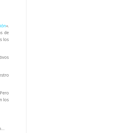
ión
«.
ás de
s los
tivos
estro
 Pero
n los
do…