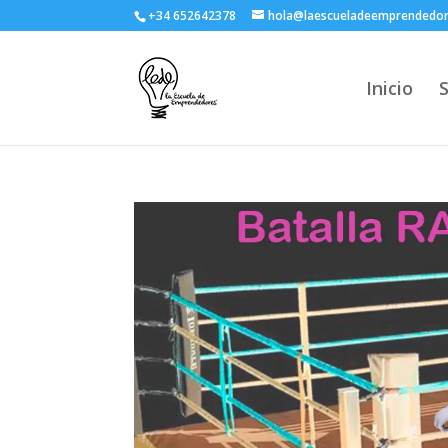
+34 652642378
hola@laescueladeemprendedo
Inicio