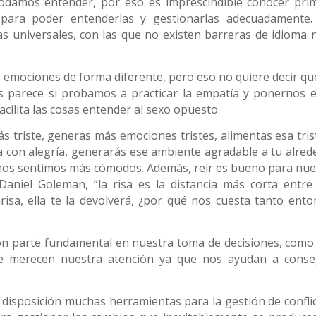
odamos entender, por eso es imprescindible conocer pri
 para poder entenderlas y gestionarlas adecuadamente.
 universales, con las que no existen barreras de idioma n
mociones de forma diferente, pero eso no quiere decir qu
s parece si probamos a practicar la empatía y ponernos e
acilita las cosas entender al sexo opuesto.
s triste, generas más emociones tristes, alimentas esa tris
ía con alegría, generarás ese ambiente agradable a tu alred
 nos sentimos más cómodos. Además, reír es bueno para nue
 Daniel Goleman, “la risa es la distancia más corta entre
risa, ella te la devolverá, ¿por qué nos cuesta tanto ento
on parte fundamental en nuestra toma de decisiones, como
e merecen nuestra atención ya que nos ayudan a conse
 disposición muchas herramientas para la gestión de conflic