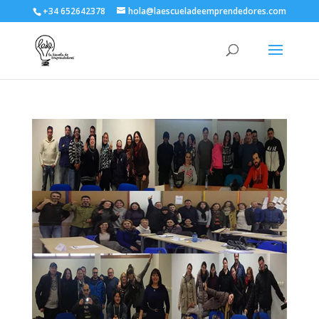
+34 652642378
hola@laescueladeemprendedores.com